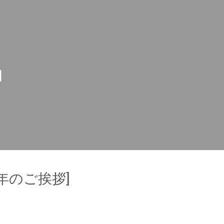
]
年のご挨拶]